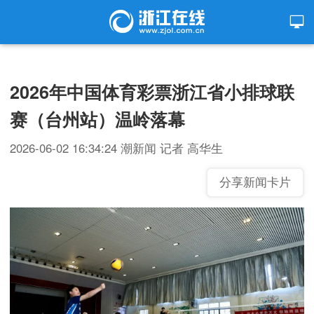
2026年中国体育彩票浙江省小排球联
赛（台州站）温岭落幕
2026-06-02 16:34:24
潮新闻
记者 高华生
分享新闻卡片