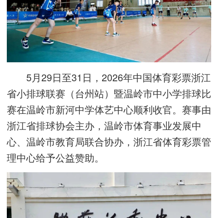
5月29日至31日，2026年中国体育彩票浙江
省小排球联赛（台州站）暨温岭市中小学排球比
赛在温岭市新河中学体艺中心顺利收官。赛事由
浙江省排球协会主办，温岭市体育事业发展中
心、温岭市教育局联合协办，浙江省体育彩票管
理中心给予公益赞助。