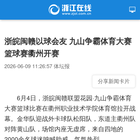
浙皖闽赣以球会友 九山争霸体育大赛
篮球赛衢州开赛
2026-06-09 11:26:57
体坛报
分享新闻卡片
6月4日，浙皖闽赣联盟花园·九山争霸体育
大赛篮球比赛在衢州职业技术学院体育馆拉开战
幕。金华队迎战外卡球队松阳队，东道主衢州队
对阵黄山队，场馆内座无虚席，来自四地的
2000余名球迷呐喊助威，气氛热烈。