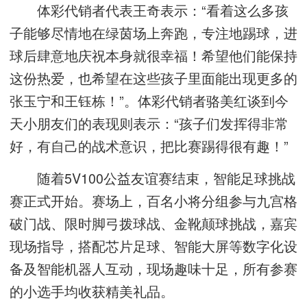
体彩代销者代表王奇表示：“看着这么多孩
子能够尽情地在绿茵场上奔跑，专注地踢球，进
球后肆意地庆祝本身就很幸福！希望他们能保持
这份热爱，也希望在这些孩子里面能出现更多的
张玉宁和王钰栋！”。体彩代销者骆美红谈到今
天小朋友们的表现则表示：“孩子们发挥得非常
好，有自己的战术意识，把比赛踢得很有趣！”
随着5V100公益友谊赛结束，智能足球挑战
赛正式开始。赛场上，百名小将分组参与九宫格
破门战、限时脚弓拨球战、金靴颠球挑战，嘉宾
现场指导，搭配芯片足球、智能大屏等数字化设
备及智能机器人互动，现场趣味十足，所有参赛
的小选手均收获精美礼品。