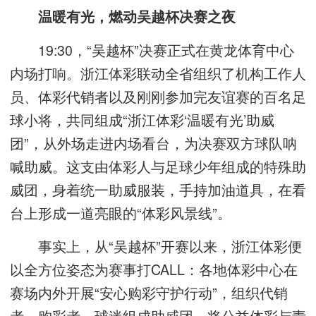
温暖有光，燃动吴越杯决赛之夜
19:30，“吴越杯”决赛正式在黄龙体育中心
内场打响。浙江体彩联动全省组织了机构工作人
员、体彩代销者以及刚刚参加完友谊赛的百名足
球小将，共同组成“浙江体彩‘温暖有光’助威
团”，从外场走进内场看台，为决赛双方球队呐
喊助威。这支由体彩人与足球少年组成的特殊助
威团，身着统一助威服装，手持加油道具，在看
台上形成一道亮眼的“体彩风景线”。
事实上，从“吴越杯”开赛以来，浙江体彩便
以全方位姿态为赛事打CALL：各地体彩中心在
赛场内外开展“安心购彩守护行动”，组织代销
者、购彩者、球迷组成助威团，将公益体彩与责