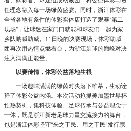
任理念融入每一场绿茵盛宴。同时，浙江体彩在
全省各地有条件的体彩实体店打造了观赛“第二
现场”，让球迷在家门口就能和球友们一起为家
乡队呐喊助威。11日晚的决赛现场，体彩助威
团再次用热情点燃看台，为浙江足球的巅峰对决
注入满满正能量。
以赛传情，体彩公益落地生根
一场趣味满满的绿茵对决落下帷幕，生动诠
释了体彩公益内涵。本次活动抢抓美加墨世界杯
预热契机，集科技体验、足球传承与公益理念于
一体，既是浙江新老足球力量交流接力的舞台，
也是浙江体彩坚守“来之于民、用之于民”发行宗