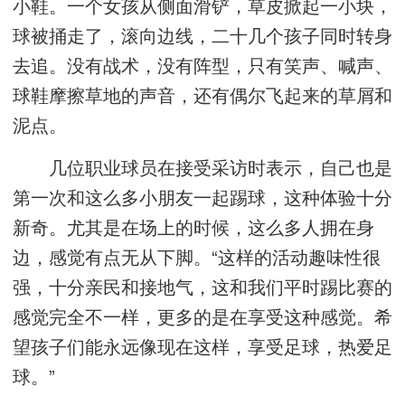
小鞋。一个女孩从侧面滑铲，草皮掀起一小块，
球被捅走了，滚向边线，二十几个孩子同时转身
去追。没有战术，没有阵型，只有笑声、喊声、
球鞋摩擦草地的声音，还有偶尔飞起来的草屑和
泥点。
几位职业球员在接受采访时表示，自己也是
第一次和这么多小朋友一起踢球，这种体验十分
新奇。尤其是在场上的时候，这么多人拥在身
边，感觉有点无从下脚。“这样的活动趣味性很
强，十分亲民和接地气，这和我们平时踢比赛的
感觉完全不一样，更多的是在享受这种感觉。希
望孩子们能永远像现在这样，享受足球，热爱足
球。”