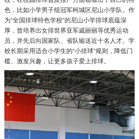
色，比如小学男子组冠军柯城区尼山小学队。作
为“全国排球特色学校”的尼山小学排球底蕴深
厚，曾培养出女排世界亚军戚丽丽等优秀运动
员，并先后向国家队、省队输送近十名人才。学
校长期采用适合小学生的“小排球”规则，降低门
槛、激发兴趣，让更多孩子爱上排球。