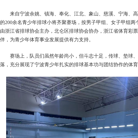
来自宁波余姚、镇海、奉化、江北、象山、慈溪、宁海、高
的200余名青少年排球小将齐聚赛场，按男子甲组、女子甲组两
由浙江省排球协会主办，北仑区排球协会协办，浙江省体育彩票
伴，为青少年体育事业发展提供有力支持。
赛场上，队员们虽然年龄尚小，但斗志十足，传球、垫球、
落，充分展现了宁波青少年扎实的排球基本功与团结协作的体育