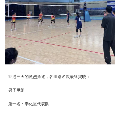
经过三天的激烈角逐，各组别名次最终揭晓：
男子甲组
第一名：奉化区代表队