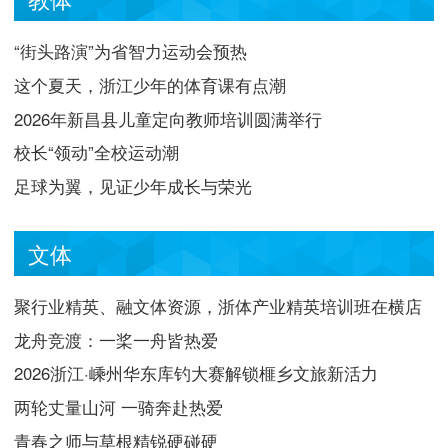
“街头路演”为省智力运动会预热
这个夏天，浙江少年的体育课有点潮
2026年新昌县儿童定向教师培训圆满举行
校长“领动”全校运动潮
足球为翼，见证少年成长与荣光
文体
聚行业精英、融文体资源，浙体产业精英培训班在横店
开班
龙舟竞渡：一桨一舟皆热爱
2026浙江·嵊州华东库钓大赛解锁榧乡文旅新活力
两轮丈量山河 一骑奔赴热爱
青春之师与草根精锐硬碰硬