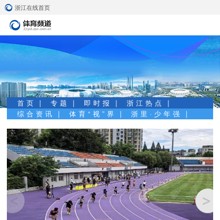
浙江在线首页
首页
专题
即时报
浙江热点
综合资讯
体育“视”界
浙里·少年强