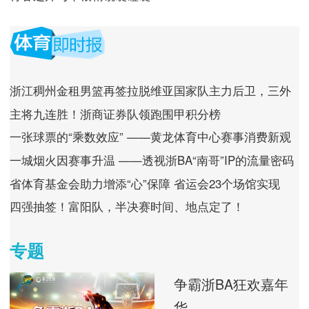
浙江稠州金租男篮再签拉脱维亚国家队主力后卫，三外
援配置已经完成
主将九连胜！浙商证券队领跑围甲积分榜
一张球票的“乘数效应” ——黄龙体育中心赛事消费新观
察
一城烟火因赛事升温 ——透视浙BA“南哥”IP的流量密码
省体育基金会助力增添“心”保障 省运会23个场馆实现
AED全覆盖
四强抽签！富阳队，半决赛时间、地点定了！
专题
争霸浙BA狂欢嘉年
华