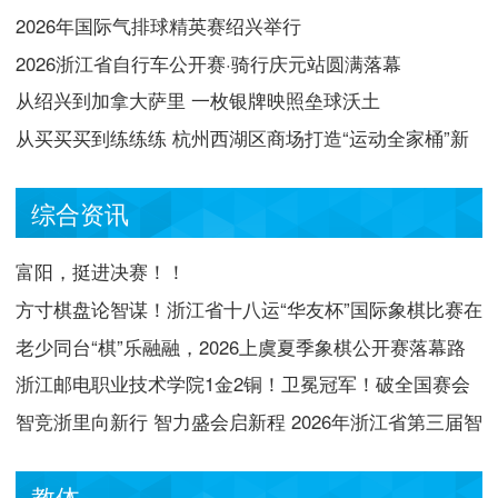
2026年国际气排球精英赛绍兴举行
2026浙江省自行车公开赛·骑行庆元站圆满落幕
从绍兴到加拿大萨里 一枚银牌映照垒球沃土
从买买买到练练练 杭州西湖区商场打造“运动全家桶”新
场景
综合资讯
富阳，挺进决赛！！
方寸棋盘论智谋！浙江省十八运“华友杯”国际象棋比赛在
开化落幕
老少同台“棋”乐融融，2026上虞夏季象棋公开赛落幕路
东村
浙江邮电职业技术学院1金2铜！卫冕冠军！破全国赛会
记录！
智竞浙里向新行 智力盛会启新程 2026年浙江省第三届智
力运动会将于8月底在杭揭幕
教体