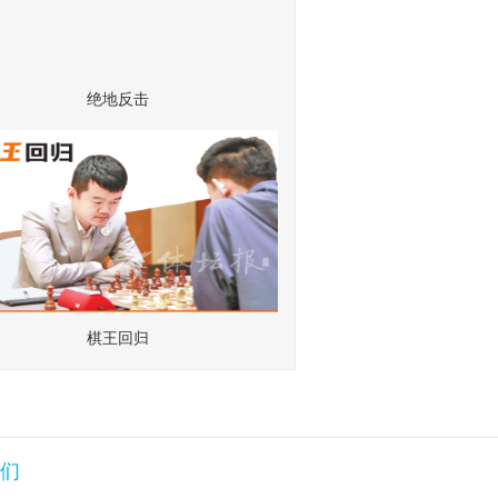
杭州亚运 全省共享——共享亚运创建
火热进行中
绝地反击
棋王回归
们