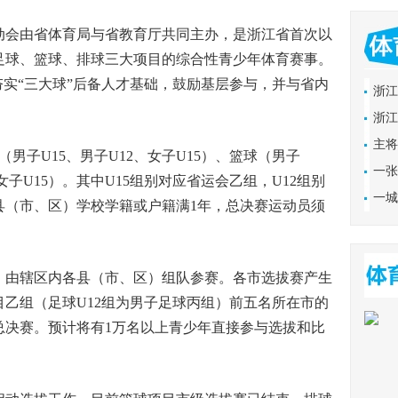
2018故事
会由省体育局与省教育厅共同主办，是浙江省首次以
足球、篮球、排球三大项目的综合性青少年体育赛事。
夯实“三大球”后备人才基础，鼓励基层参与，并与省内
浙江
达成
浙江
后卫
主将
子U15、男子U12、女子U15）、篮球（男子
一张
、女子U15）。其中U15组别对应省运会乙组，U12组别
【专题】
事消
一城
县（市、区）学校学籍或户籍满1年，总决赛运动员须
论坛（慈
的流
由辖区内各县（市、区）组队参赛。各市选拔赛产生
乙组（足球U12组为男子足球丙组）前五名所在市的
总决赛。预计将有1万名以上青少年直接参与选拔和比