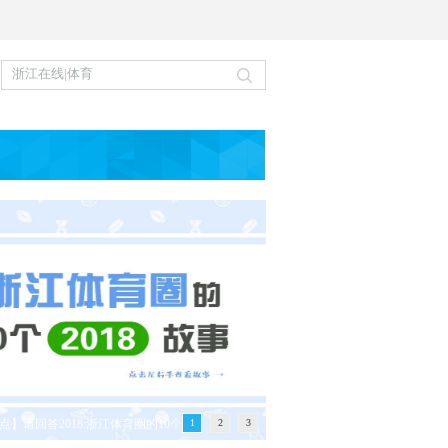
点】请回答2018:浙江体育圈的10个
1
2
3