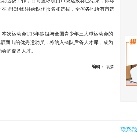
动选拔工作，目前篮球项目市级选拔赛已结束，排球
【专题】
正在陆续组织县级队伍报名和选拔，全省各地所有市选
行动全省
Previous
Next
次运动会U15年龄组与全国青少年三大球运动会的
脱颖而出的优秀运动员，将纳入省队后备人才库，成为
动会的储备人才。
编辑
： 袁森
联系我