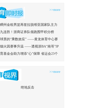
>>more
稠州金租男篮再签拉脱维亚国家队主力
，三外援配置已经完成
九连胜！浙商证券队领跑围甲积分榜
球票的“乘数效应” ——黄龙体育中心赛
费新观察
烟火因赛事升温 ——透视浙BA“南哥”IP
2018年浙江省“智力运动进校园”校长
量密码
育基金会助力增添“心”保障 省运会23个
溪阳光实验学校场）
实现AED全覆盖
>>more