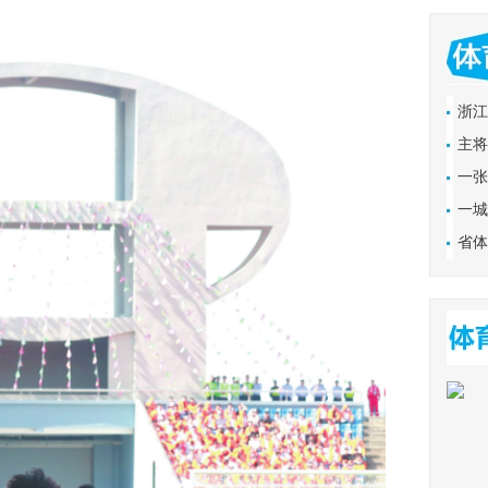
2018故事
浙江
后卫
主将
一张
事消
一城
【专题】
的流
省体
论坛（慈
场馆