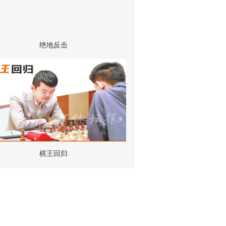
杭州亚运 全省共享——共享亚运创建
火热进行中
绝地反击
棋王回归