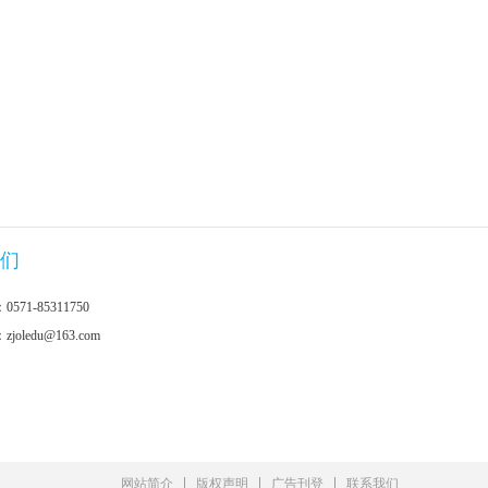
们
71-85311750
oledu@163.com
网站简介
版权声明
广告刊登
联系我们