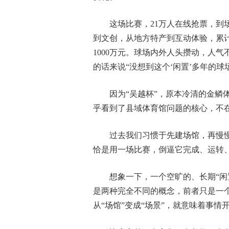
这场比赛，21万人在线抢票，到场球
到文创，从地方特产到互动体验，累计
1000万元。球场内外人头攒动，人
的话来说“没想到这个‘闲置’多年的球
因为“吴越杯”，原本冷清的金鳞体
乎看到了县域体育馆问题的核心，不在
过去我们习惯于先建场馆，再慢慢
恰是用一场比赛，倒逼它完成、运转
想象一下，一个空旷的、长期“闲置
是两种完全不同的概念，前者只是一
从“场馆”变成“场景”，就意味着事情