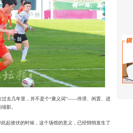
【专题】
行动全省
Previous
Next
去几年里，并不是个“褒义词”——停滞、闲置、进
的缩影。
此起彼伏的时候，这个场馆的意义，已经悄悄发生了