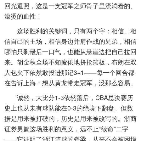
回光返照，这是一支冠军之师骨子里流淌着的、
滚烫的血性！
这场胜利的关键词，只有两个字：相信。相
信自己的主场，相信身边并肩作战的兄弟，相信
哪怕只剩最后一口气，也能从悬崖边把自己拉回
来。胡金秋全场不知疲倦地拼抢篮板，布朗在双
人包夹下依然敢投进那记3+1——每一个回合都
在告诉上海：想从黄龙带走冠军，没那么容易。
诚然，大比分1-3依然落后，CBA总决赛历
史上也从未有球队能在0-3的绝境下翻盘。但数
据是用来被打破的，历史是用来被改写的。浙商
证券男篮这场胜利的意义，远不止“续命”二字
——它证明了浙江篮球的脊梁，从来不会被困境