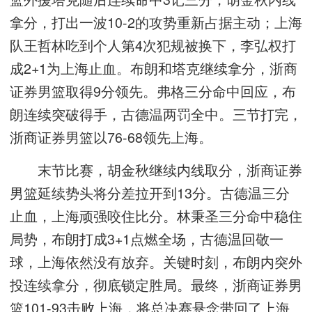
拿分，打出一波10-2的攻势重新占据主动；上海
队王哲林吃到个人第4次犯规被换下，李弘权打
成2+1为上海止血。布朗和塔克继续拿分，浙商
证券男篮取得9分领先。弗格三分命中回应，布
朗连续突破得手，古德温两罚全中。三节打完，
浙商证券男篮以76-68领先上海。
末节比赛，胡金秋继续内线取分，浙商证券
男篮延续势头将分差拉开到13分。古德温三分
止血，上海顽强咬住比分。林秉圣三分命中稳住
局势，布朗打成3+1点燃全场，古德温回敬一
球，上海依然没有放弃。关键时刻，布朗内突外
投连续拿分，彻底锁定胜局。最终，浙商证券男
篮101-93击败上海，将总决赛悬念带回了上海