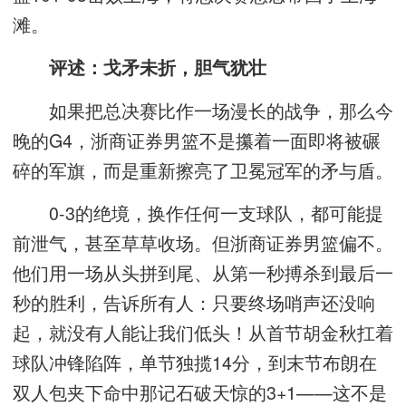
滩。
评述：戈矛未折，胆气犹壮
如果把总决赛比作一场漫长的战争，那么今
晚的G4，浙商证券男篮不是攥着一面即将被碾
碎的军旗，而是重新擦亮了卫冕冠军的矛与盾。
0-3的绝境，换作任何一支球队，都可能提
前泄气，甚至草草收场。但浙商证券男篮偏不。
他们用一场从头拼到尾、从第一秒搏杀到最后一
秒的胜利，告诉所有人：只要终场哨声还没响
起，就没有人能让我们低头！从首节胡金秋扛着
球队冲锋陷阵，单节独揽14分，到末节布朗在
双人包夹下命中那记石破天惊的3+1——这不是