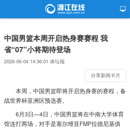
中国男篮本周开启热身赛赛程 我
省“07”小将期待登场
2026-06-04 14:36:01
体坛报
分享新闻卡片
本周，中国男篮即将开启热身赛的赛程，备
战世界杯亚洲区预选赛。
6月3日—4日，中国男篮将在中南大学体育
馆连打两场，对手是塞尔维亚FMP拉德尼基俱