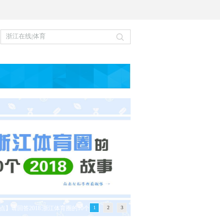
点】请回答2018:浙江体育圈的10个
1
2
3