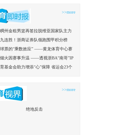
>>more
稠州金租男篮再签拉脱维亚国家队主力
，三外援配置已经完成
九连胜！浙商证券队领跑围甲积分榜
球票的“乘数效应” ——黄龙体育中心赛
费新观察
烟火因赛事升温 ——透视浙BA“南哥”IP
2018年浙江省“智力运动进校园”校长
量密码
育基金会助力增添“心”保障 省运会23个
溪阳光实验学校场）
实现AED全覆盖
>>more