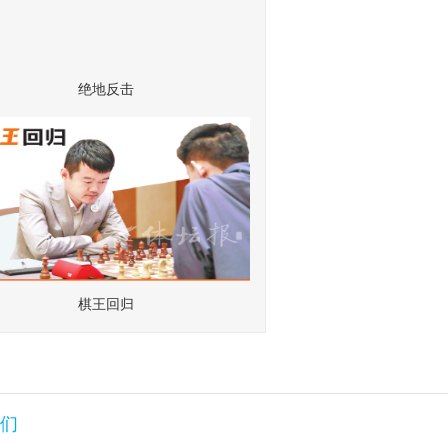
杭州亚运 全省共享——共享亚运创建
火热进行中
绝地反击
棋王回归
们