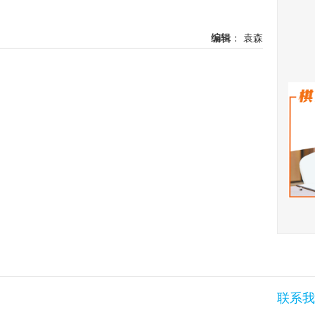
【专题】
行动全省
Previous
编辑
： 袁森
Next
联系我