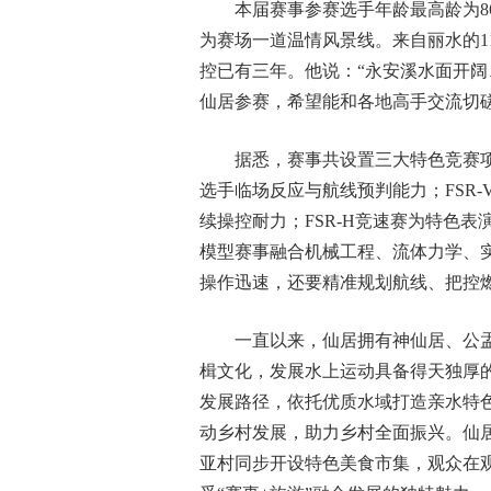
本届赛事参赛选手年龄最高龄为86
为赛场一道温情风景线。来自丽水的1
控已有三年。他说：“永安溪水面开
仙居参赛，希望能和各地高手交流切
据悉，赛事共设置三大特色竞赛项目
选手临场反应与航线预判能力；FSR
续操控耐力；FSR-H竞速赛为特色
模型赛事融合机械工程、流体力学、
操作迅速，还要精准规划航线、把控燃
一直以来，仙居拥有神仙居、公盂
楫文化，发展水上运动具备得天独厚的
发展路径，依托优质水域打造亲水特色
动乡村发展，助力乡村全面振兴。仙
亚村同步开设特色美食市集，观众在