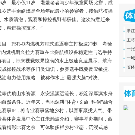
2018故事
岁，最小仅11岁，耄耋老者与少年孩童同场比拼，成
1岁选手余皓燃是全场年纪最小的参赛者，接触航模操
阔、水质清澈，观赛和操控视野都极佳。这次特意赶来
磋，精进操控技术。”
浙江
后卫
主将
：FSR-O内燃机方程式追逐赛主打极速冲刺，考验
一张
-V内燃机耐久拉力赛重在比拼航模设备稳定性与选手持
事消
一城
表演项目，带来视觉效果拉满的水上极速竞速展示。航海
【专题】
的流
省体
实战操控战术等多门类知识，参赛选手既要反应敏捷、
论坛（慈
场馆
油电力使用策略，被称作水上“最强大脑”对决。
等优质山水资源，永安溪源远流长，积淀深厚滨水舟
自然条件。近年来，当地深耕“体育+文旅+科创”融合
赛事IP，将专业赛事落地乡村，以赛事聚拢人气、带
居县体育发展中心主任朱瀚波介绍，赛事举办期间，西
观看精彩比赛之余，可体验多样乡村业态，沉浸式感