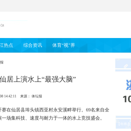
江热点
综合资讯
体育“视”界
报
岁 仙居上演水上“最强大脑”
08 14:42:11
来源： 体坛报
开赛在仙居县埠头镇西亚村永安溪畔举行。69名来自全
演一场集科技、速度与耐力于一体的水上竞技盛会。
【年终盘