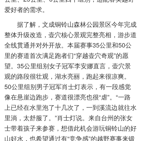
爱好者的需求。
据了解，文成铜铃山森林公园景区今年完成
整体升级改造，壶穴核心景观完整亮相，游步道
全线贯通并对外开放。本届赛事35公里和50公
里的赛道首次满足跑者们“穿越壶穴奇观”的愿
望。35公里组别女子冠军李安娜直言，壶穴景
观的路段很壮观，湖水亮丽，跑起来很凉爽。
50公里组别男子冠军肖士灯表示，有一段感觉
像在悬崖边跑步，赛道很漂亮也很“虐”。“一路
上已经在水里泡了十几次了，一到溪流边就往水
里淌，太舒服了。”肖士灯说。来自台州的张女
士带着孩子来参赛，想借此机会游玩铜铃山的好
山好水，也希望通过有“竞争感”的越野赛事来锻