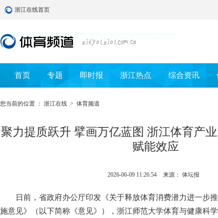
浙江在线首页
首页
专题
即时报
浙江热点
综合资讯
您当前的位置 ：
浙江在线
>
体育频道
聚力提质跃升 擘画万亿蓝图 浙江体育产
赋能效应
2026-06-09 11:26:54
来源： 体坛报
日前，省政府办公厅印发《关于释放体育消费潜力进一步推
施意见》（以下简称《意见》），浙江师范大学体育与健康科学