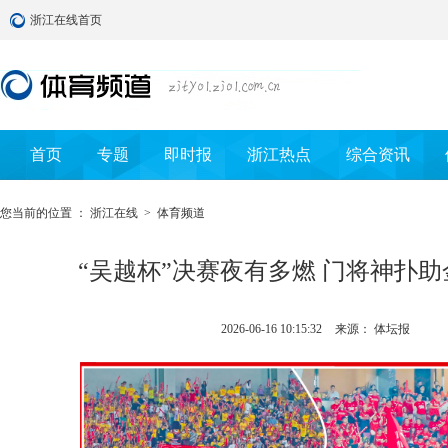
浙江在线首页
首页
专题
即时报
浙江热点
综合资讯
您当前的位置 ：
浙江在线
>
体育频道
“吴越杯”决赛夜有多燃 门将神扑
2026-06-16 10:15:32
来源： 体坛报