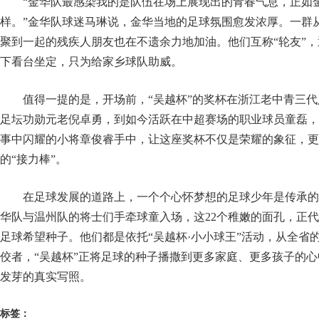
“金华队最感染我的是队伍在场上展现出的青春气息，正如
样。”金华队球迷马琳说，金华当地的足球氛围愈发浓厚。一群
聚到一起的残疾人朋友也在不遗余力地加油。他们互称“轮友”，
下看台坐定，只为给家乡球队助威。
值得一提的是，开场前，“吴越杯”的奖杯在浙江老中青三代
足坛功勋元老倪卓勇，到如今活跃在中超赛场的职业球员童磊，
事中闪耀的小将章俊睿手中，让这座奖杯不仅是荣耀的象征，更
的“接力棒”。
在足球发展的道路上，一个个心怀梦想的足球少年是传承的
华队与温州队的将士们手牵球童入场，这22个稚嫩的面孔，正代
足球希望种子。他们都是依托“吴越杯·小小球王”活动，从全省
佼者，“吴越杯”正将足球的种子播撒到更多家庭、更多孩子的
发芽的真实写照。
标签：