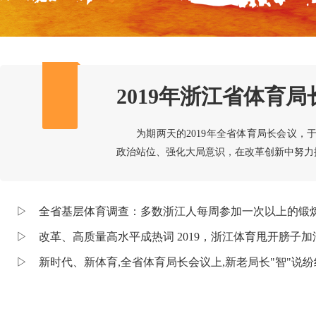
2019年浙江省体育
为期两天的2019年全省体育局长会议，
政治站位、强化大局意识，在改革创新中努力
▷ 全省基层体育调查：多数浙江人每周参加一次以上的锻
▷ 改革、高质量高水平成热词 2019，浙江体育甩开膀子加
▷ 新时代、新体育,全省体育局长会议上,新老局长"智"说纷