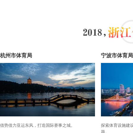
杭州市体育局
宁波市体育局
借势借力亚运东风，打造国际赛事之城​。
探索体育设施建设
题。