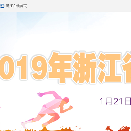
浙江在线首页